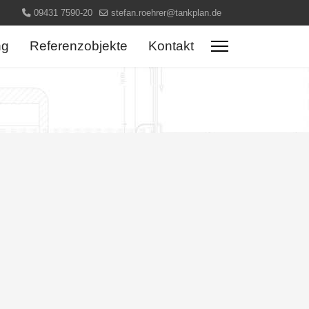
09431 7590-20
stefan.roehrer@tankplan.de
ng
Referenzobjekte
Kontakt