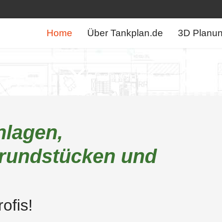
Home
Über Tankplan.de
3D Planu
fa fa-chevron-down
nlagen,
rundstücken und
ofis!