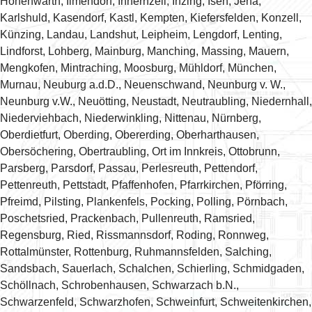
Hohenwarth, Ilmendorf, Innernzell, Inzing, Isen, Jena,
Karlshuld, Kasendorf, Kastl, Kempten, Kiefersfelden, Konzell,
Künzing, Landau, Landshut, Leipheim, Lengdorf, Lenting,
Lindforst, Lohberg, Mainburg, Manching, Massing, Mauern,
Mengkofen, Mintraching, Moosburg, Mühldorf, München,
Murnau, Neuburg a.d.D., Neuenschwand, Neunburg v. W.,
Neunburg v.W., Neuötting, Neustadt, Neutraubling, Niedernhall,
Niederviehbach, Niederwinkling, Nittenau, Nürnberg,
Oberdietfurt, Oberding, Obererding, Oberharthausen,
Obersöchering, Obertraubling, Ort im Innkreis, Ottobrunn,
Parsberg, Parsdorf, Passau, Perlesreuth, Pettendorf,
Pettenreuth, Pettstadt, Pfaffenhofen, Pfarrkirchen, Pförring,
Pfreimd, Pilsting, Plankenfels, Pocking, Polling, Pörnbach,
Poschetsried, Prackenbach, Pullenreuth, Ramsried,
Regensburg, Ried, Rissmannsdorf, Roding, Ronnweg,
Rottalmünster, Rottenburg, Ruhmannsfelden, Salching,
Sandsbach, Sauerlach, Schalchen, Schierling, Schmidgaden,
Schöllnach, Schrobenhausen, Schwarzach b.N.,
Schwarzenfeld, Schwarzhofen, Schweinfurt, Schweitenkirchen,