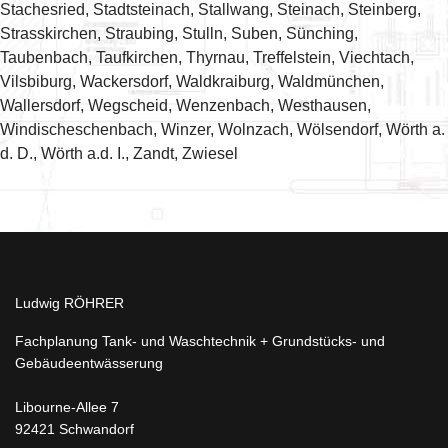
Stachesried, Stadtsteinach, Stallwang, Steinach, Steinberg,
Strasskirchen, Straubing, Stulln, Suben, Sünching,
Taubenbach, Taufkirchen, Thyrnau, Treffelstein, Viechtach,
Vilsbiburg, Wackersdorf, Waldkraiburg, Waldmünchen,
Wallersdorf, Wegscheid, Wenzenbach, Westhausen,
Windischeschenbach, Winzer, Wolnzach, Wölsendorf, Wörth a.
d. D., Wörth a.d. I., Zandt, Zwiesel
Ludwig RÖHRER
Fachplanung Tank- und Waschtechnik + Grundstücks- und
Gebäudeentwässerung
Libourne-Allee 7
92421 Schwandorf