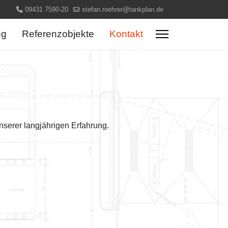
09431 7590-20
stefan.roehrer@tankplan.de
ng
Referenzobjekte
Kontakt
unserer langjährigen Erfahrung.